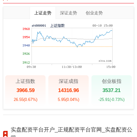
上证走势
深证走势
创业走势
上证指数
深证成指
创业板指
3966.59
14316.96
3537.21
26.55
(0.67%)
5.95
(0.04%)
-25.91
(-0.73%)
实盘配资平台开户_正规配资平台官网_实盘配资公