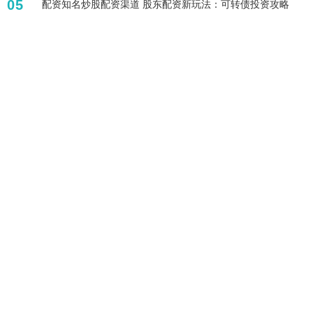
05
配资知名炒股配资渠道 股东配资新玩法：可转债投资攻略
标签列表
期货外盘配资平台
期货配资鑫东财配资
新手配资用申宝平台
杨方配资
摩天期货配资
权威配资世界
炒股加杠杆吗
十大配资排行
十大配资公司
中国第一家配资平台
炒股10倍杠杆合法吗
51查配资
全部话题标签