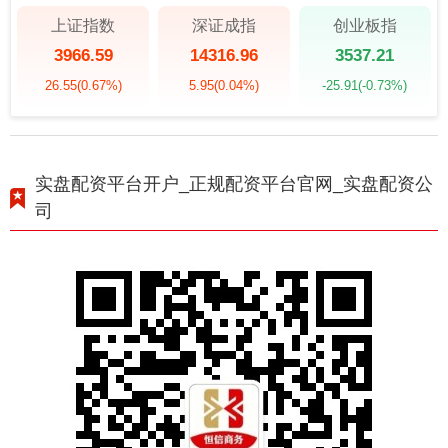
上证指数
深证成指
创业板指
3966.59
14316.96
3537.21
26.55
(0.67%)
5.95
(0.04%)
-25.91
(-0.73%)
实盘配资平台开户_正规配资平台官网_实盘配资公
司