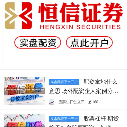
配资拿地什么
实盘配资平台开户
意思 场外配资企人案例分
析：如何规避风险、找准机
股票杠杆怎么开
160
会？
股票杠杆 期货
实盘配资平台开户