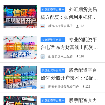
外汇期货交易
实盘配资平台开户
杨方配资：如何利用杠杆融
资获得更多收益？
融资杠杆最多几倍
168
专业的配资平
实盘配资平台开户
台电话 东方财富线上配资，
助您实现财富增值利润最大
配资实盘网上配资
116
化!
股票配资平台
实盘配资平台开户
如何 炒股开户技术：亿配
资，助您实现财富增长
配资专业炒股配资门户
123
股票配资实力
实盘配资平台开户