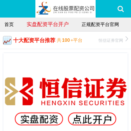
实盘配资平台开户
首页
正规配资平台官网
十大配资平台推荐
恒信证券官网
共
100
+平台