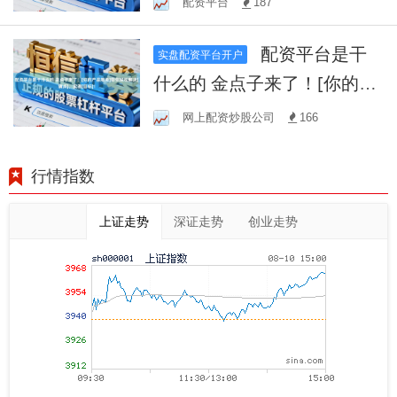
配资平台
187
配资平台是干
实盘配资平台开户
什么的 金点子来了！[你的产
品服务]助你轻松解决[痛
网上配资炒股公司
166
点]，实现[目标]！
行情指数
上证走势
深证走势
创业走势