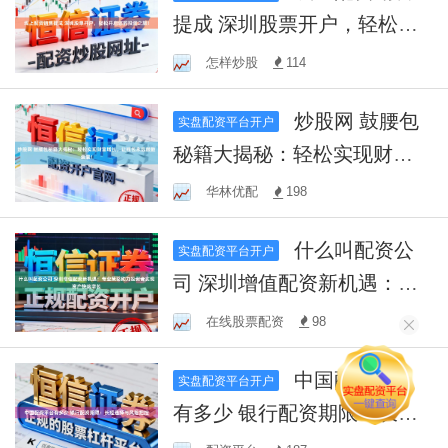
提成 深圳股票开户，轻松开
启您的投资之旅！
怎样炒股
114
炒股网 鼓腰包
实盘配资平台开户
秘籍大揭秘：轻松实现财富
增长，让钱包永远鼓鼓囊
华林优配
198
囊！
什么叫配资公
实盘配资平台开户
司 深圳增值配资新机遇：专
业策略助力投资者实现资产
在线股票配资
98
快速增长
中国配资平台
实盘配资平台开户
有多少 银行配资期限：长短
选择与风险把控