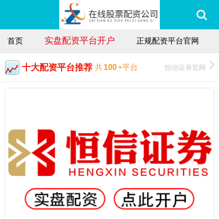
实盘配资平台开户
首页
正规配资平台官网
十大配资平台推荐
恒信证券官网
共
100
+平台