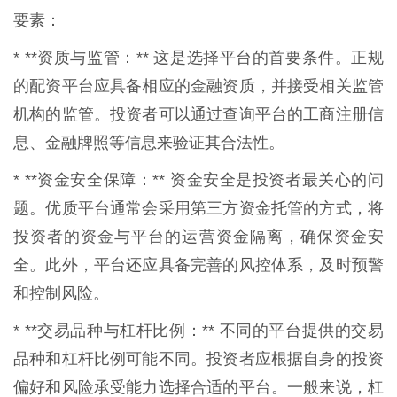
要素：
* **资质与监管：** 这是选择平台的首要条件。正规
的配资平台应具备相应的金融资质，并接受相关监管
机构的监管。投资者可以通过查询平台的工商注册信
息、金融牌照等信息来验证其合法性。
* **资金安全保障：** 资金安全是投资者最关心的问
题。优质平台通常会采用第三方资金托管的方式，将
投资者的资金与平台的运营资金隔离，确保资金安
全。此外，平台还应具备完善的风控体系，及时预警
和控制风险。
* **交易品种与杠杆比例：** 不同的平台提供的交易
品种和杠杆比例可能不同。投资者应根据自身的投资
偏好和风险承受能力选择合适的平台。一般来说，杠