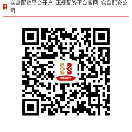
实盘配资平台开户_正规配资平台官网_实盘配资公
司