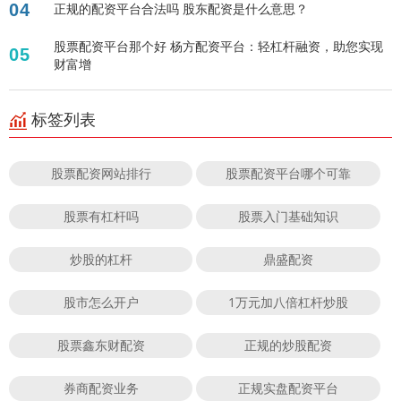
04
正规的配资平台合法吗 股东配资是什么意思？
股票配资平台那个好 杨方配资平台：轻杠杆融资，助您实现
05
财富增
标签列表
股票配资网站排行
股票配资平台哪个可靠
股票有杠杆吗
股票入门基础知识
炒股的杠杆
鼎盛配资
股市怎么开户
1万元加八倍杠杆炒股
股票鑫东财配资
正规的炒股配资
券商配资业务
正规实盘配资平台