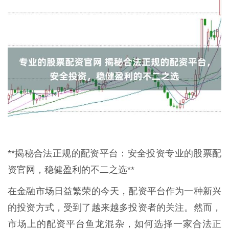
**揭秘合法正规的配资平台：安全投资专业的股票配
资官网，稳健盈利的不二之选**
在金融市场日益繁荣的今天，配资平台作为一种新兴
的投资方式，受到了越来越多投资者的关注。然而，
市场上的配资平台鱼龙混杂，如何选择一家合法正