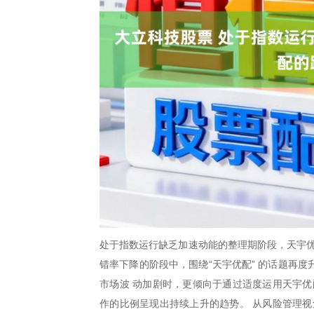
处于指数运行缺乏加速动能的整理期阶段，天宇优
错率下降的阶段中，围绕“天宇优配” 的话题再
市场波 动加剧时，更倾向于通过适度运用天宇优
作的比例呈现出持续上升的趋势。 从风险管理视