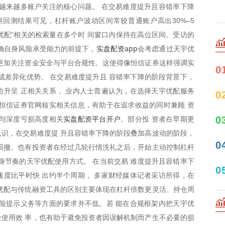
越来越多账户关注的核心问题。 在交易难度提升且容错率下降
回测结果可见，杠杆账户波动区间常较普通账户高出30%–5
宇优配”相关的检索量在多个时 间窗口内保持在高位区间。受访的
实盘配资app
确自身风险承受能力的前提下，
会考虑通过天宇优
更加关注资金安全与平台合规性。这使得像恒信证券这样强调实
0
成差异化优势。 在交易难度提升且 容错率下降的阶段背景下，
升呈 正相关关系， 业内人士普遍认为，在选择天宇优配服务
0
恒信证券官网核实相关信息，有助于在追求收益的同时兼顾 资
实盘配资平台开户
0
易与深度亏损高度相关
。部分投 资者在早期更
识，在交易难度提 升且容错率下降的阶段叠加高波动的阶段，
0
回撤。也有投资者在经过几轮行情洗礼之后，开始主动控制杠杆
身节奏的天宇优配使用方式。 在当前交易 难度提升且容错率下
0
度比平时快 出约半个周期， 多家财经媒体记者采访所得，在
优配与传统融资工具的区别主要体现在杠杆倍数更灵活、持仓周
险提示义务等方面的要求并不低。若 能在合规框架内把天宇优
使用效 率，也有助于避免投资者因误解机制而产生不必要的损