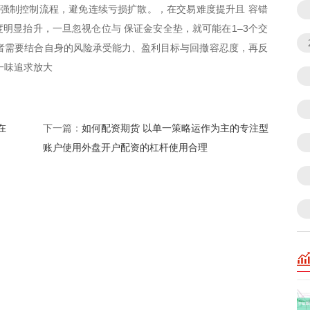
触发强制控制流程，避免连续亏损扩散。，在交易难度提升且 容错
明显抬升，一旦忽视仓位与 保证金安全垫，就可能在1–3个交
者需要结合自身的风险承受能力、盈利目标与回撤容忍度，再反
一味追求放大
在
如何配资期货 以单一策略运作为主的专注型
下一篇：
账户使用外盘开户配资的杠杆使用合理