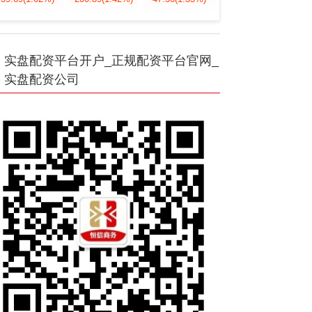
实盘配资平台开户_正规配资平台官网_
实盘配资公司