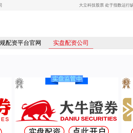
司
大立科技股票 处于指数运行
规配资平台官网
实盘配资公司