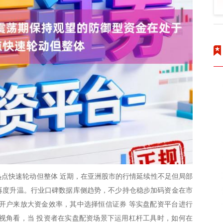
点快速轮动但整体 近期，在亚洲股市的行情延续性不足但局部
题再度升温。行业口碑数据库侧趋势，不少持仓稳步加码资金在市
开户来放大资金效率，其中选择恒信证券 等实盘配资平台进行
视角看，当 投资者在实盘配资场景下运用杠杆工具时，如何在