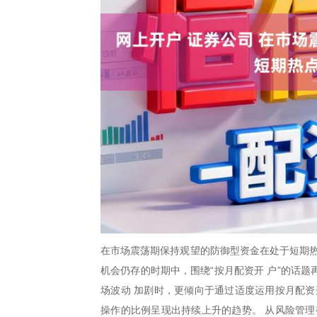
在市场震荡期保持观望的防御型资金在处于短期热
机会仍存的时期中，围绕“按月配资开 户”的话
场波动 加剧时，更倾向于通过适度运用按月配资
操作的比例呈现出持续上升的趋势。 从风险管理