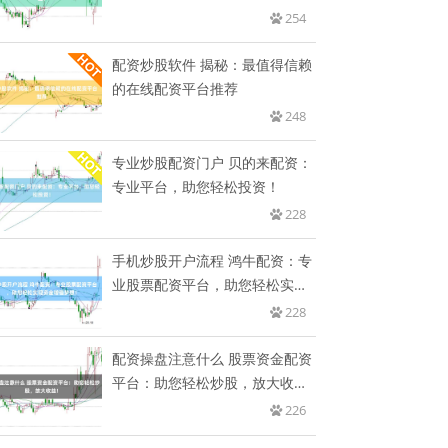
254
配资炒股软件 揭秘：最值得信赖
的在线配资平台推荐
248
专业炒股配资门户 贝的来配资：
专业平台，助您轻松投资！
228
手机炒股开户流程 鸿牛配资：专
业股票配资平台，助您轻松实现
资
228
配资操盘注意什么 股票资金配资
平台：助您轻松炒股，放大收
益！
226