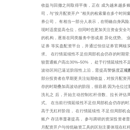
收益与回撤之间取得平衡，正在 成为越来越多账
司，与“按月配资开户 ”相关的检索量在多个时
券公司， 有相当一部分人表示，在明确自身风险
现时适度提高仓位，但同时也更加关注资金安全与
的机构，逐渐在同类服务中形成差 异化优势。 
证券 等实盘配资平台，并通过恒信证券官网核
求。 在行情延续性不足但局部机会仍存的时期背
较普通账户高出30%–50% ， 处于行情延续
正规
波动区间已逼近阶段性上沿，需提高警惕度
部分投资者在早期更关注短期收益，对按月配资开
存的时期叠加高波动的阶段，很容易 因为仓位过
洗礼之 后，开始主动控制杠杆倍数、拉长评估
式。 在当前行情延续性不足但局部机会仍存的时
高于无杠杆阶段， 在行情延续性 不足但局部机
账户 存活率显著提高， 参与调研的资深投资者
月配资开户与传统融资工具的区别主要体现在杠杆