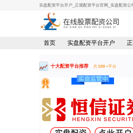
实盘配资平台开户_正规配资平台官网_实盘配资公
首页
实盘配资平台开户
正
十大配资平台推荐
共
100
+平台