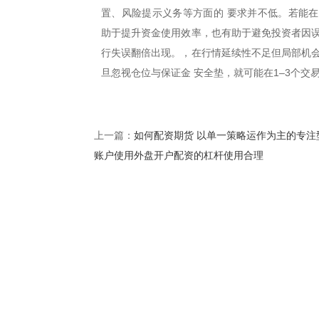
置、风险提示义务等方面的 要求并不低。若能
助于提升资金使用效率，也有助于避免投资者因误
行失误翻倍出现。，在行情延续性不足但局部机会
旦忽视仓位与保证金 安全垫，就可能在1–3个交
如何配资期货 以单一策略运作为主的专注
上一篇：
账户使用外盘开户配资的杠杆使用合理