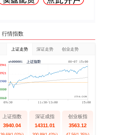
行情指数
上证走势
深证走势
创业走势
上证指数
深证成指
创业板指
3940.04
14311.01
3563.12
39.69
(1.02%)
200.89
(1.42%)
47.56
(1.35%)