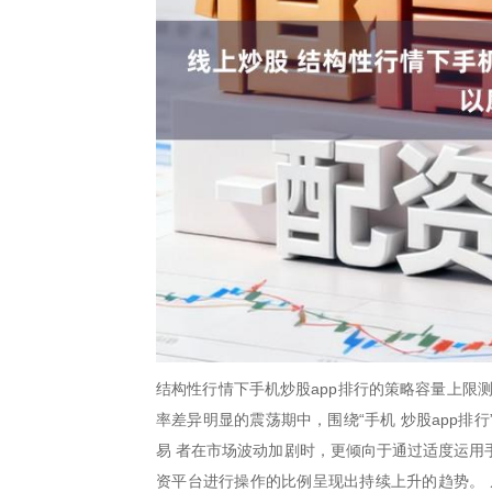
结构性行情下手机炒股app排行的策略容量上限
率差异明显的震荡期中，围绕“手机 炒股app
易 者在市场波动加剧时，更倾向于通过适度运用
资平台进行操作的比例呈现出持续上升的趋势。 