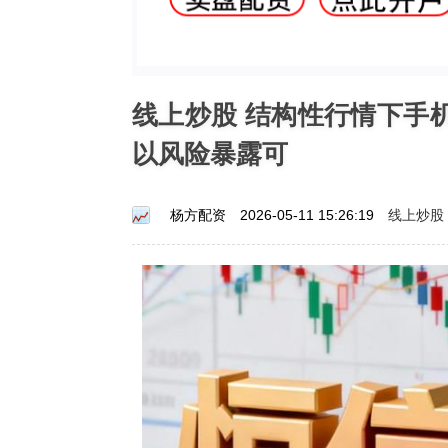
线上炒股 结构性行情下手
以风险暴露可
线上炒股
杨方配资
2026-05-11 15:26:19