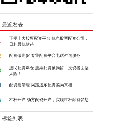
最近发表
正规十大股票配资平台 低息股票配资公司，
1
日利最低款待
2
配资做期货 专业配资平台电话咨询服务
股民配资爆仓 股票配资被拘留，投资者面临
3
风险！
4
配资盘清理 揭露股东配资骗局真相
5
杠杆开户 杨方配资开户，实现杠杆融资梦想
标签列表