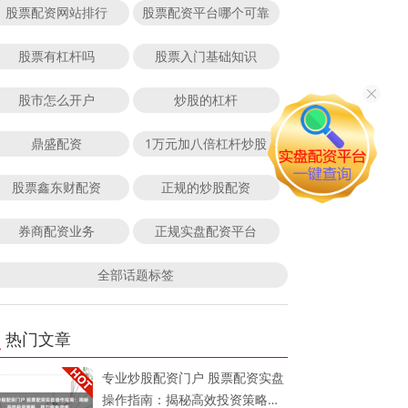
股票配资网站排行
股票配资平台哪个可靠
股票有杠杆吗
股票入门基础知识
股市怎么开户
炒股的杠杆
鼎盛配资
1万元加八倍杠杆炒股
股票鑫东财配资
正规的炒股配资
券商配资业务
正规实盘配资平台
全部话题标签
热门文章
专业炒股配资门户 股票配资实盘
操作指南：揭秘高效投资策略，