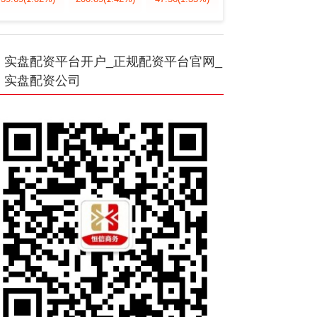
实盘配资平台开户_正规配资平台官网_
实盘配资公司