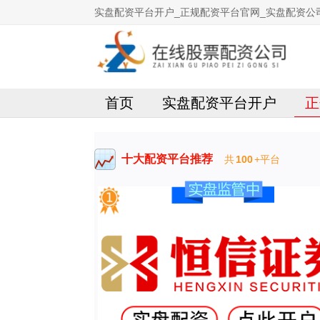
实盘配资平台开户_正规配资平台官网_实盘配资公
首页
实盘配资平台开户
正
十大配资平台推荐
共
100
+平台