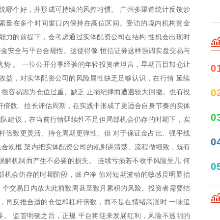
统哪个好，并形成可持续的风控习惯。 广州多渠道统计反馈炒
检索量在多个时间窗口内保持在高位区间。受访的境内机构资金
能力的前提下，会考虑通过实体配资公司在结构 性机会出现时
金安全与平台合规性。这使得像 恒信证券这样强调实盘交易与
势 。 一位公开分享经验的年轻投资者坦言，早期盲目加仓让
0
收益，对实体配资公司的风险属性缺乏足够认识，在行情 延续
0
很容易因为仓位过重、缺乏 止损纪律而遭遇较大回撤。也有投
杆倍数、拉长评估周期，在实践中形成了更适合自身节奏的实体
0
团队建议，在当前行情延续性不足但局部机会仍存的时期下，实
杆倍数更灵活、持仓周期更弹性、但 对于保证金占比、强平线
0
合规框 架内把实体配资公司的规则讲清楚、流程做细致，既有
误解机制而产生不必要的损失。 连续亏损若不收手风险呈几 何
0
部机会仍存的时期阶段，账户净 值对短期波动的敏感度明显抬
3 个交易日内放大此前数周甚至数月累积的风险。投资者需要结
，再反推合适的仓位和杠杆倍数，而不是在情绪高涨时 一味追
。 监管明确之后，正规 平台将迎来发展红利，风险不透明的