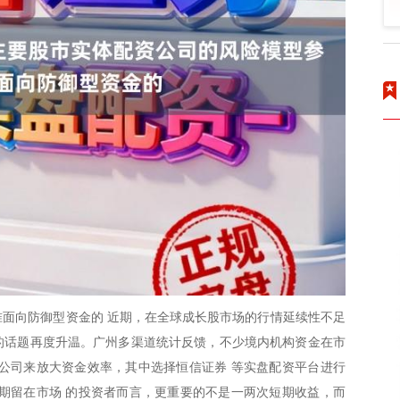
面向防御型资金的 近期，在全球成长股市场的行情延续性不足
”的话题再度升温。广州多渠道统计反馈，不少境内机构资金在市
公司来放大资金效率，其中选择恒信证券 等实盘配资平台进行
期留在市场 的投资者而言，更重要的不是一两次短期收益，而