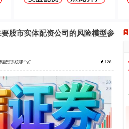
主要股市实体配资公司的风险模型参
票配资系统哪个好
128