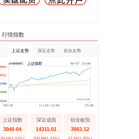
行情指数
上证走势
深证走势
创业走势
上证指数
深证成指
创业板指
3940.04
14311.01
3563.12
39.69
(1.02%)
200.89
(1.42%)
47.56
(1.35%)