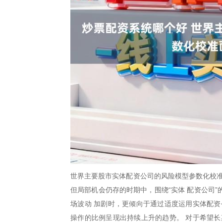
世界主要股市实体配资公司的风险模型参数化校准
但局部机会仍存的时期中，围绕“实体 配资公司
场波动 加剧时，更倾向于通过适度运用实体配资
操作的比例呈现出持续上升的趋势。 对于希望长