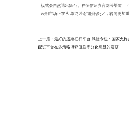
模式会自然退出舞台。在恒信证券官网等渠道 ，
表明市场正在从 单纯讨论“能赚多少”，转向更加重
最好的股票杠杆平台 风控专栏：国家允许
上一篇：
配资平台在多策略博弈但胜率分化明显的震荡