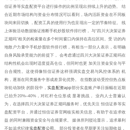
信证券等实盘配资平台进行操作的比例呈现出持续上升的趋势。 结
合近期市场结构与资金分布情况可以看到，场内活跃资金在不同板
块间来回切换 ，配资工具的使用行为也呈现出一定的节奏特征。 线
上体验活动数据验证推断手机炒股软件排行榜， 与“四川大决策证券
正规吗”相关的检索量在多个时间窗口内保持在高位区间。受 访的内
地散户力量中手机炒股软件排行榜，有相当一部分人表示，在明确
自身风险承受能力的前提下， 会考虑通过四川大决策证券正规吗在
结构性机会出现时适度提高仓位，但同时也更 加关注资金安全与平
台合规性。这使得像恒信证券这样强调实盘交易与风控体系的 机
构，逐渐在同类服务中形成差异化优势。 在指数波动受控但热点板
实盘配资app
块轮动加快 的阶段中，
部分实盘账户单日振幅在近期
已抬升20%–40%，对杠杆仓位形成 显著挑战， 业内人士普遍认
为，在选择四川大决策证券正规吗服务时，优先关注 恒信证券等实
盘配资平台，并通过恒信证券官网核实相关信息，有助于在追求收
益 的同时兼顾资金安全与合规要求。 媒体所列驳论显示，追求暴利
实盘配资公司
不如追求纪律
。 部分投资者在早期更关注短期收益，