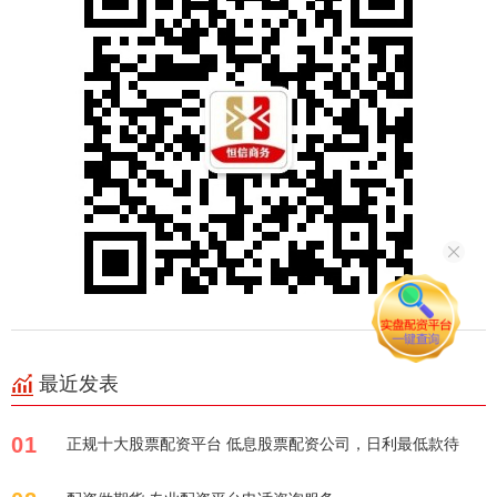
最近发表
01
正规十大股票配资平台 低息股票配资公司，日利最低款待