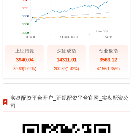
上证指数
深证成指
创业板指
3940.04
14311.01
3563.12
39.69
(1.02%)
200.89
(1.42%)
47.56
(1.35%)
实盘配资平台开户_正规配资平台官网_实盘配资公
司