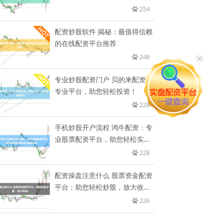
254
配资炒股软件 揭秘：最值得信赖
的在线配资平台推荐
248
专业炒股配资门户 贝的来配资：
专业平台，助您轻松投资！
228
手机炒股开户流程 鸿牛配资：专
业股票配资平台，助您轻松实现
资
228
配资操盘注意什么 股票资金配资
平台：助您轻松炒股，放大收
益！
226