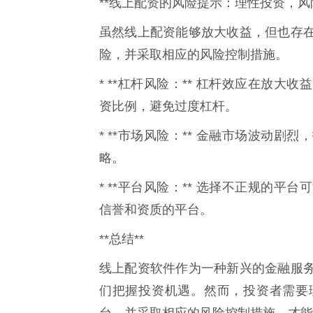
**线上配资的风险提示：理性投资，风险
虽然线上配资能够放大收益，但也存
险，并采取相应的风险控制措施。
* **杠杆风险：** 杠杆效应在放
资比例，避免过度杠杆。
* **市场风险：** 金融市场波动
略。
* **平台风险：** 选择不正规的
信誉和资质的平台。
**总结**
线上配资软件作为一种新兴的金融服
们把握投资机遇。然而，投资者需要
台，并采取相应的风险控制措施，才能