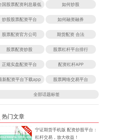
全国股票配资利息最低
如何炒股
炒股股票配资平台
如何融资融券
股票配资官方公司
期货配资 合法
股票配资炒股
股票杠杆平台排行
正规实盘配资平台
配资杠杆APP
最新配资平台下载app
股票网络交易平台
全部话题标签
热门文章
宁证期货手机版 配资炒股平台：
杠杆交易，放大收益！