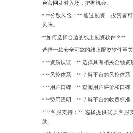
台官网
及时入场，把握机会。
* **分散风险：** 通过配资，投
风险。
**如何选择合适的线上配资软件？**
选择一款安全可靠的线上配资软件至关
* **资质认证：** 选择具有相关金
* **风控体系：** 了解平台的风控
* **用户口碑：** 查阅用户评价和
* **费用透明：** 了解平台的收费
* **客服支持：** 选择提供优质
助。