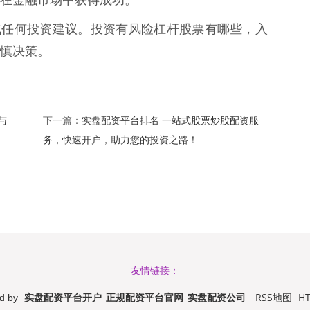
构成任何投资建议。投资有风险杠杆股票有哪些，入
慎决策。
与
实盘配资平台排名 一站式股票炒股配资服
下一篇：
务，快速开户，助力您的投资之路！
友情链接：
实盘配资平台开户_正规配资平台官网_实盘配资公司
RSS地图
H
d by