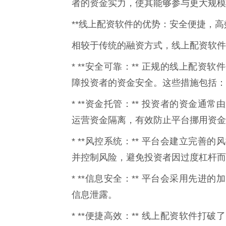
者的资金实力，使其能够参与更大规模
**线上配资软件的优势：安全便捷，高效
相较于传统的融资方式，线上配资软件
* **安全可靠：** 正规的线上配
障投资者的资金安全。这些措施包括：
* **资金托管：** 投资者的资金
运营资金隔离，有效防止平台挪用资金
* **风控系统：** 平台会建立完
并控制风险，避免投资者因过度杠杆而
* **信息安全：** 平台会采用先
信息泄露。
* **便捷高效：** 线上配资软件