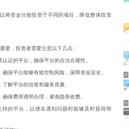
资者可以将资金分散投资于不同的项目，降低整体投资
重要，投资者需要注意以下几点：
融资质认证的平台，确保平台的合法合规性。
体系，确保平台能够有效控制风险，保障资金安全。
4
口碑，了解平台的信誉和服务质量。
标准，确保费用透明合理，避免隐形收费。
5
客服支持的平台，以便在遇到问题时能够及时获得帮