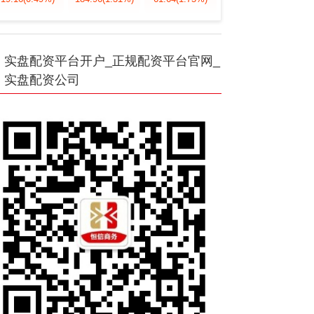
实盘配资平台开户_正规配资平台官网_
实盘配资公司