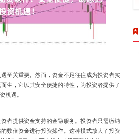
机遇至关重要。然而，资金不足往往成为投资者实
运而生，它以其安全便捷的特性，为投资者提供了
资机遇。
投资者提供资金支持的金融服务。投资者只需缴纳
供的数倍资金进行投资操作。这种模式放大了投资