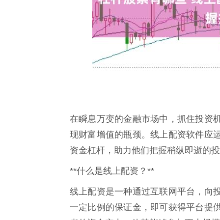
在瞬息万变的金融市场中，抓住投资
现财富增值的瓶颈。线上配资软件应
资金杠杆，助力他们把握稍纵即逝的投
**什么是线上配资？**
线上配资是一种通过互联网平台，向
一定比例的保证金，即可获得平台提