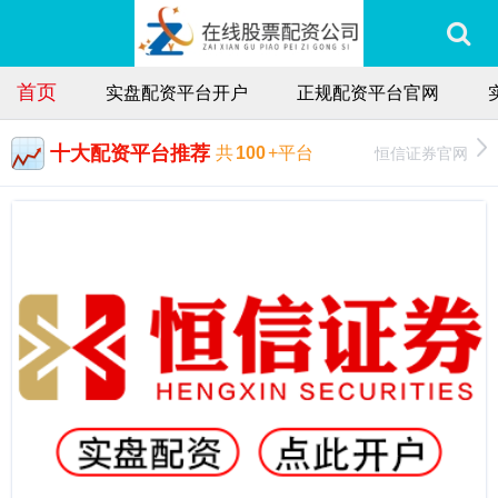
首页
实盘配资平台开户
正规配资平台官网
十大配资平台推荐
恒信证券官网
共
100
+平台