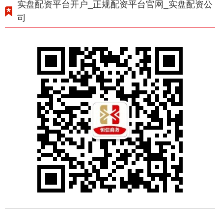
实盘配资平台开户_正规配资平台官网_实盘配资公
司