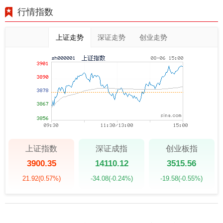
行情指数
上证走势
深证走势
创业走势
上证指数
深证成指
创业板指
3900.35
14110.12
3515.56
21.92
(0.57%)
-34.08
(-0.24%)
-19.58
(-0.55%)