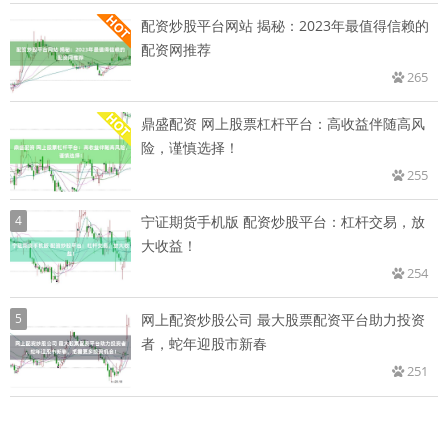
配资炒股平台网站 揭秘：2023年最值得信赖的
配资网推荐
265
鼎盛配资 网上股票杠杆平台：高收益伴随高风
险，谨慎选择！
255
4
宁证期货手机版 配资炒股平台：杠杆交易，放
大收益！
254
5
网上配资炒股公司 最大股票配资平台助力投资
者，蛇年迎股市新春
251