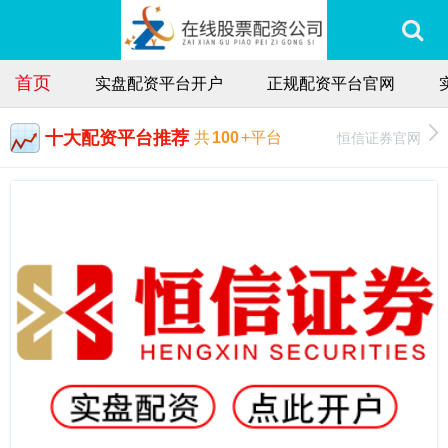
首页
实盘配资平台开户
正规配资平台官网
十大配资平台推荐
恒信证券官网
共
100
+平台