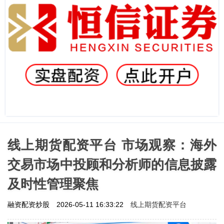
线上期货配资平台 市场观察：海外
交易市场中投顾和分析师的信息披露
及时性管理聚焦
线上期货配资平台
融资配资炒股
2026-05-11 16:33:22