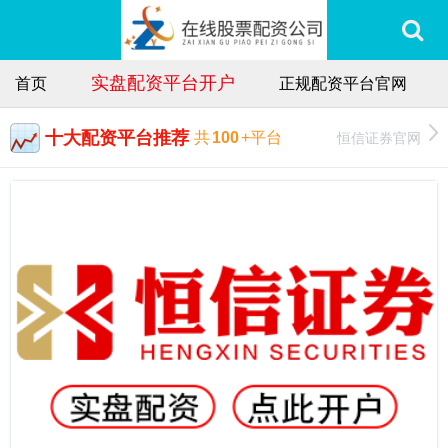
实盘配资平台开户
首页
正规配资平台官网
十大配资平台推荐
恒信证券官网
共
100
+平台