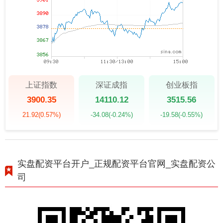
上证指数
深证成指
创业板指
3900.35
14110.12
3515.56
21.92
(0.57%)
-34.08
(-0.24%)
-19.58
(-0.55%)
实盘配资平台开户_正规配资平台官网_实盘配资公
司