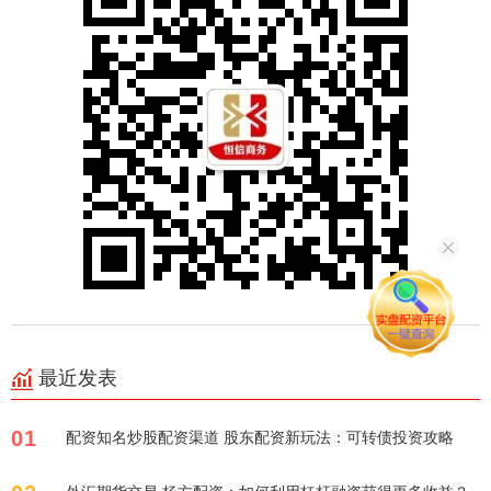
最近发表
01
配资知名炒股配资渠道 股东配资新玩法：可转债投资攻略