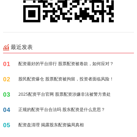
最近发表
01
配资最好的平台排行 股票配资被卷款，如何应对？
02
股民配资爆仓 股票配资被拘留，投资者面临风险！
03
2025配资平台官网 股票配资涉嫌非法被警方查处
04
正规的配资平台合法吗 股东配资是什么意思？
05
配资盘清理 揭露股东配资骗局真相