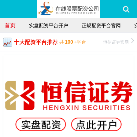
首页
实盘配资平台开户
正规配资平台官网
十大配资平台推荐
恒信证券官网
共
100
+平台