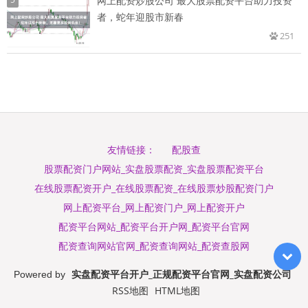
网上配资炒股公司 最大股票配资平台助力投资
者，蛇年迎股市新春
251
配股查
友情链接：
股票配资门户网站_实盘股票配资_实盘股票配资平台
在线股票配资开户_在线股票配资_在线股票炒股配资门户
网上配资平台_网上配资门户_网上配资开户
配资平台网站_配资平台开户网_配资平台官网
配资查询网站官网_配资查询网站_配资查股网
实盘配资平台开户_正规配资平台官网_实盘配资公司
Powered by
RSS地图
HTML地图