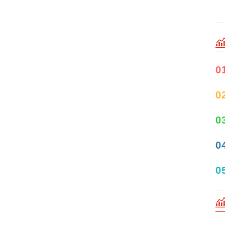
0
0
0
0
0