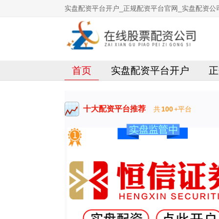
实盘配资平台开户_正规配资平台官网_实盘配资公
首页
实盘配资平台开户
正
十大配资平台推荐
共
100
+平台