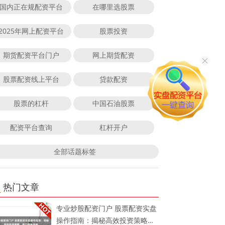
国内正在规配资平台
在哪里选股票
2025年网上配资平台
股票投资
期货配资平台门户
网上期货配资
股票配资线上平台
贷款配资
股票的杠杆
中国石油股票
配资平台查询
杠杆开户
全部话题标签
热门文章
专业炒股配资门户 股票配资实盘
操作指南：揭秘高效投资策略，