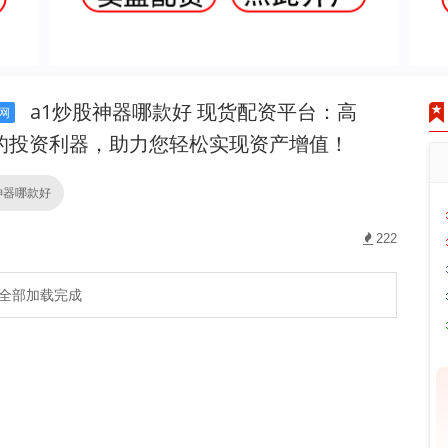
a1炒股神器哪款好 现货配资平台：高
网
的投资利器，助力您轻松实现资产增值！
神器哪款好
222
全部加载完成