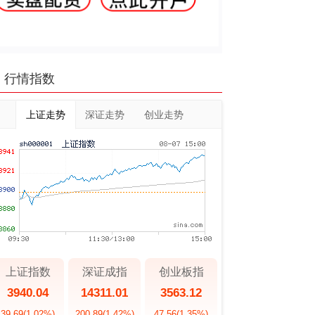
行情指数
上证走势
深证走势
创业走势
上证指数
深证成指
创业板指
3940.04
14311.01
3563.12
39.69
(1.02%)
200.89
(1.42%)
47.56
(1.35%)