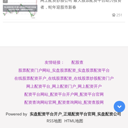
网上配资炒股公司 最大股票配资平台助力投资
者，蛇年迎股市新春
251
配股查
友情链接：
股票配资门户网站_实盘股票配资_实盘股票配资平台
在线股票配资开户_在线股票配资_在线股票炒股配资门户
网上配资平台_网上配资门户_网上配资开户
配资平台网站_配资平台开户网_配资平台官网
配资查询网站官网_配资查询网站_配资查股网
实盘配资平台开户_正规配资平台官网_实盘配资公司
Powered by
RSS地图
HTML地图