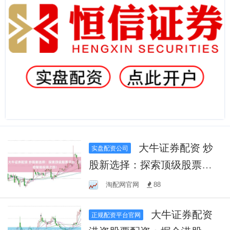
大牛证券配资 炒
实盘配资公司
股新选择：探索顶级股票平
台，开启智能投资之旅！
淘配网官网
88
大牛证券配资
正规配资平台官网