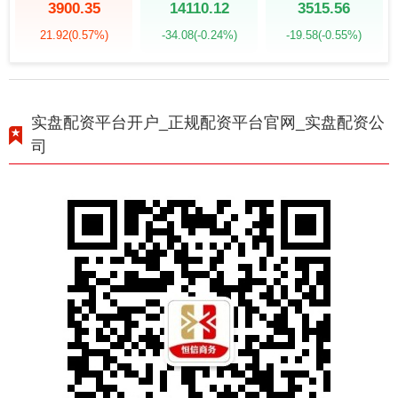
3900.35
14110.12
3515.56
21.92
(0.57%)
-34.08
(-0.24%)
-19.58
(-0.55%)
实盘配资平台开户_正规配资平台官网_实盘配资公
司