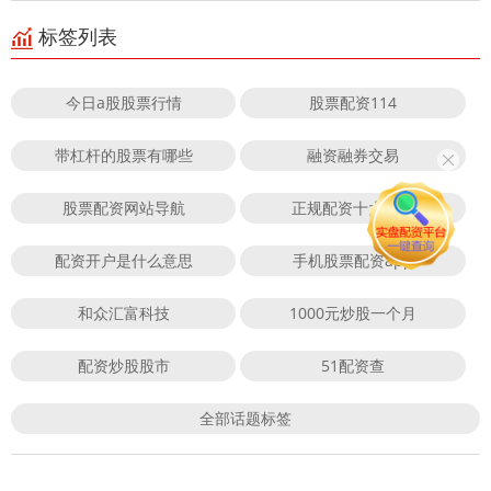
标签列表
今日a股股票行情
股票配资114
带杠杆的股票有哪些
融资融券交易
股票配资网站导航
正规配资十大排名
配资开户是什么意思
手机股票配资app
和众汇富科技
1000元炒股一个月
配资炒股股市
51配资查
全部话题标签