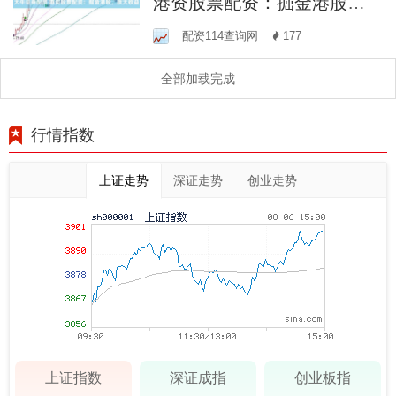
港资股票配资：掘金港股，
放大收益
配资114查询网
177
全部加载完成
行情指数
上证走势
深证走势
创业走势
上证指数
深证成指
创业板指