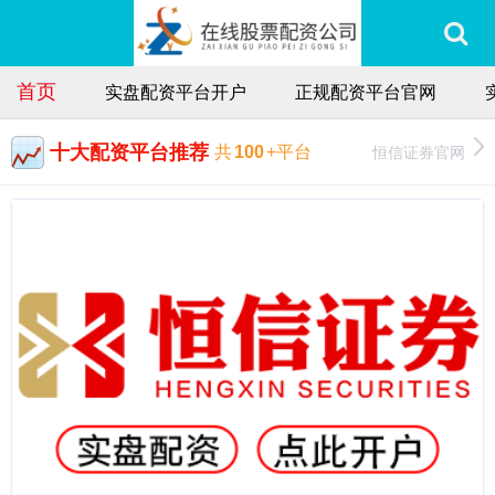
首页
实盘配资平台开户
正规配资平台官网
十大配资平台推荐
恒信证券官网
共
100
+平台