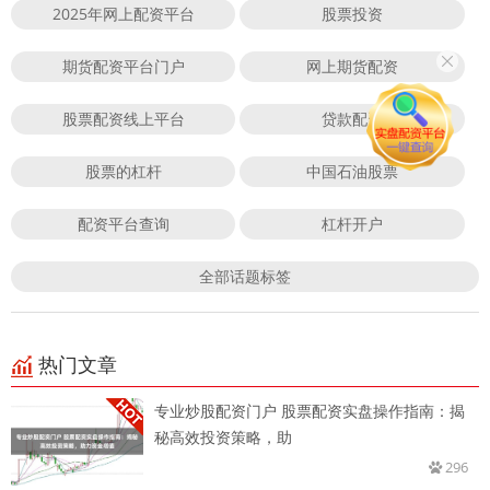
2025年网上配资平台
股票投资
期货配资平台门户
网上期货配资
股票配资线上平台
贷款配资
股票的杠杆
中国石油股票
配资平台查询
杠杆开户
全部话题标签
热门文章
专业炒股配资门户 股票配资实盘操作指南：揭
秘高效投资策略，助
296