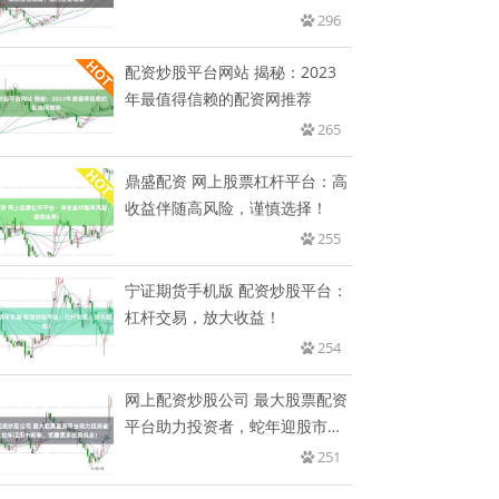
助
296
配资炒股平台网站 揭秘：2023
年最值得信赖的配资网推荐
265
鼎盛配资 网上股票杠杆平台：高
收益伴随高风险，谨慎选择！
255
宁证期货手机版 配资炒股平台：
杠杆交易，放大收益！
254
网上配资炒股公司 最大股票配资
平台助力投资者，蛇年迎股市新
春
251