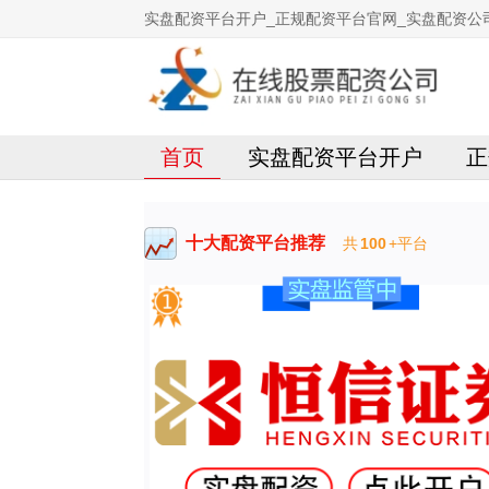
实盘配资平台开户_正规配资平台官网_实盘配资公
首页
实盘配资平台开户
正
十大配资平台推荐
共
100
+平台