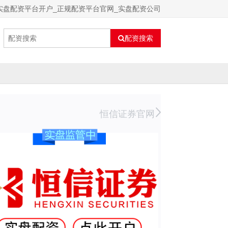
实盘配资平台开户_正规配资平台官网_实盘配资公司
配资搜索
恒信证券官网