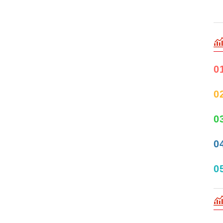
0
0
0
0
0